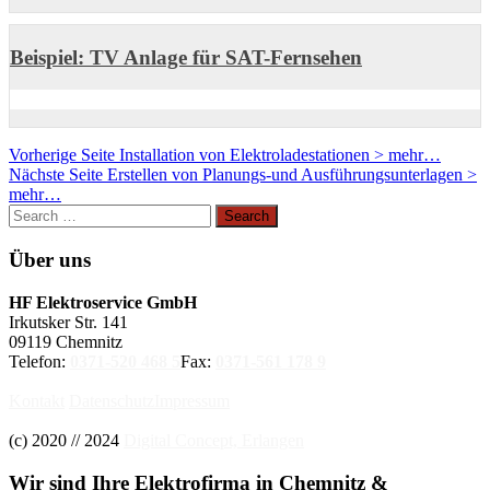
Beispiel: TV Anlage für SAT-Fernsehen
Beitragsnavigation
Vorheriger
Vorherige Seite
Installation von Elektroladestationen > mehr…
Nächster
Post
Nächste Seite
Erstellen von Planungs-und Ausführungsunterlagen >
Post
mehr…
Über uns
HF Elektroservice GmbH
Irkutsker Str. 141
09119 Chemnitz
Telefon:
0371-520 468 5
Fax:
0371-561 178 9
Kontakt
Datenschutz
Impressum
(c) 2020 // 2024
Digital Concept, Erlangen
Wir sind Ihre Elektrofirma in Chemnitz &